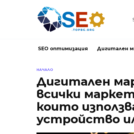
Skip
to
content
SEO оптимизация
Дигитален м
НАЧАЛО
Дигитален ма
всички маркет
които използ
устройство и