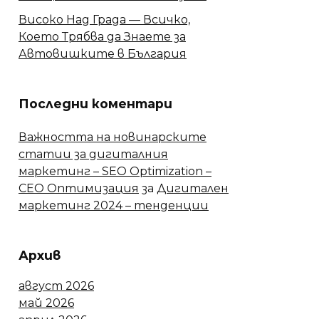
Високо Над Града — Всичко,
Което Трябва да Знаете за
Автовишките в България
Последни коментари
Важността на новинарските
статии за дигиталния
маркетинг – SEO Optimization –
СЕО Оптимизация
за
Дигитален
маркетинг 2024 – тенденции
Архив
август 2026
май 2026