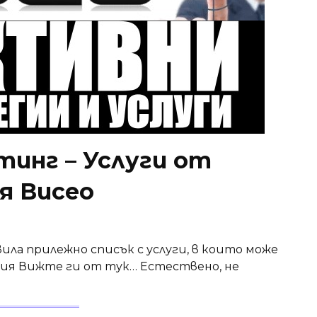
инг – Услуги от
я Висео
ла прилежно списък с услуги, в които може
ния Вижте ги от тук… Естествено, не