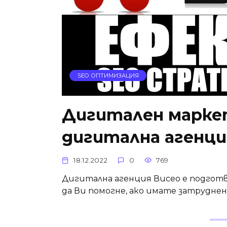
SEO ОПТИМИЗАЦИЯ
Дигитален маркет
дигитална агенци
18.12.2022
0
769
Дигитална агенция Висео е подготви
да Ви помогне, ако имате затрудне