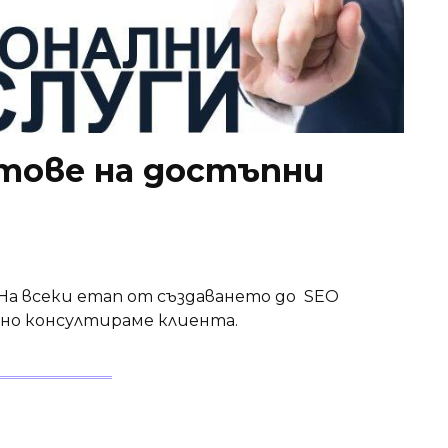
тове на достъпни
tes! На всеки етап от създаването до SEO
но консултираме клиента.