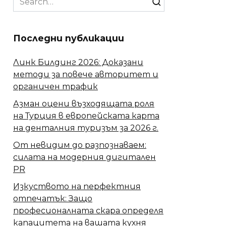
for:
Последни публикации
Линк Билдинг 2026: Доказани
методи за повече авторитет и
органичен трафик
Азман оцени възходящата роля
на Турция в европейската карта
на денталния туризъм за 2026 г.
От невидим до разпознаваем:
силата на модерния дигитален
PR
Изкуството на перфектния
отпечатък: Защо
професионалната скара определя
капацитета на вашата кухня