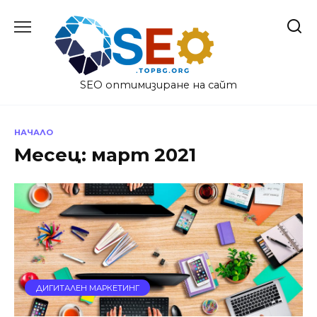
Skip
to
content
SEO оптимизиране на сайт
НАЧАЛО
Месец:
март 2021
ДИГИТАЛЕН МАРКЕТИНГ