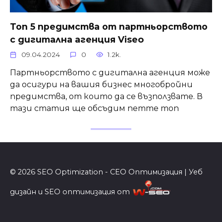
Топ 5 предимства от партньорството
с дигитална агенция Viseo
09.04.2024
0
1.2k.
Партньорството с дигитална агенция може
да осигури на вашия бизнес многобройни
предимства, от които да се възползвате. В
тази статия ще обсъдим петте топ
© 2026 SEO Optimization - СЕО Оптимизация | Уеб
дизайн и SEO оптимизация от