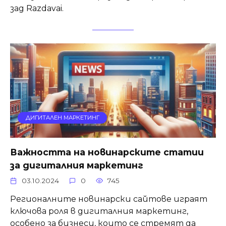
зад Razdavai.
ДИГИТАЛЕН МАРКЕТИНГ
Важността на новинарските статии
за дигиталния маркетинг
03.10.2024
0
745
Регионалните новинарски сайтове играят
ключова роля в дигиталния маркетинг,
особено за бизнеси, които се стремят да