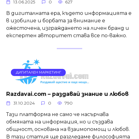
13.06.2025
0
627
В дигиталната ера, където информацията е
в изобилие и борбата за внимание е
ожесточена, изграждането на личен бранд и
експертен авторитет става все по-важно.
ДИГИТАЛЕН МАРКЕТИНГ
Razdavai.com – раздавай знание и любов
31.10.2024
0
790
Тази платформа не само че насърчава
обмяната на информация, но и създава
общност, основана на взаимопомощ и любов.
В тази статия ще разгледаме философията