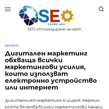
Skip
to
content
SEO оптимизиране на сайт
НАЧАЛО
Дигитален маркетинг
обхваща всички
маркетингови усилия,
които използват
електронно устройство
или интернет
Дигиталният маркетинг е широк термин,
който включва всички маркетингови канали