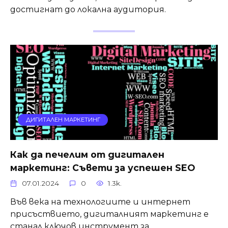
достигнат до локална аудитория.
ДИГИТАЛЕН МАРКЕТИНГ
Как да печелим от дигитален
маркетинг: Съвети за успешен SEO
07.01.2024
0
1.3k.
Във века на технологиите и интернет
присъствието, дигиталният маркетинг е
станал ключов инструмент за