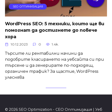
SEO ОПТИМИЗАЦИЯ
WordPress SEO: 5 техники, които ще ви
помогнат да достигнете до повече
хора
10.12.2023
0
1.4k.
Търсите ли рентабилни начини да
подобрите класирането на уебсайта си при
търсене и да генерирате по-подходящ,
органичен трафик? За щастие, WordPress
улеснява
© 2026 SEO Optimization - СЕО Оптимизация | Уеб