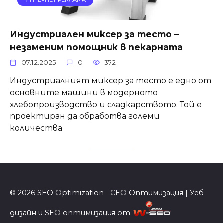
ИНТЕРНЕТ РЕКЛАМА
Индустриален миксер за тесто –
незаменим помощник в пекарната
07.12.2025
0
372
Индустриалният миксер за тесто е едно от
основните машини в модерното
хлебопроизводство и сладкарството. Той е
проектиран да обработва големи
количества
© 2026 SEO Optimization - СЕО Оптимизация | Уеб
дизайн и SEO оптимизация от