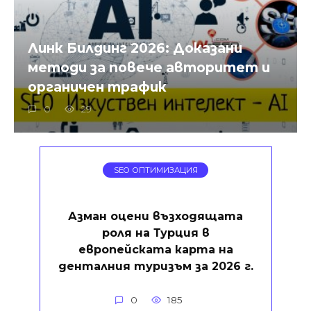
Линк Билдинг 2026: Доказани
методи за повече авторитет и
органичен трафик
0
29
SEO ОПТИМИЗАЦИЯ
Азман оцени възходящата
роля на Турция в
европейската карта на
денталния туризъм за 2026 г.
0
185