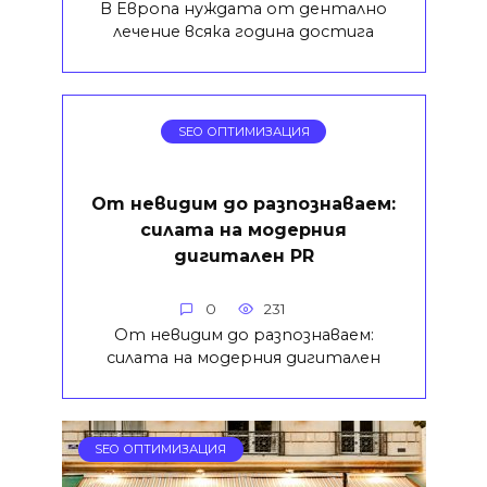
В Европа нуждата от дентално
лечение всяка година достига
SEO ОПТИМИЗАЦИЯ
От невидим до разпознаваем:
силата на модерния
дигитален PR
0
231
От невидим до разпознаваем:
силата на модерния дигитален
SEO ОПТИМИЗАЦИЯ