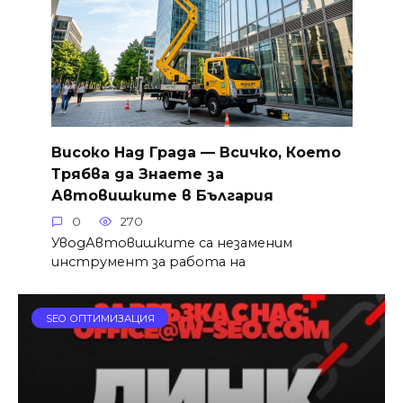
Високо Над Града — Всичко, Което
Трябва да Знаете за
Автовишките в България
0
270
УводАвтовишките са незаменим
инструмент за работа на
SEO ОПТИМИЗАЦИЯ