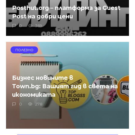
Posthut.org – платформа за Guest
Post на добри цени
0
369
ПОЛЕЗНО
Бизнес новините в
Town.bg
: Вашият гид в света на
икономиката
0
278
Town.bg: Вашият гид в света на
икономиката">