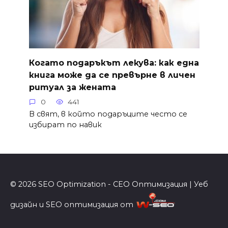
Когато подаръкът лекува: как една
книга може да се превърне в личен
ритуал за жената
0
441
В свят, в който подаръците често се
избират по навик
© 2026 SEO Optimization - СЕО Оптимизация | Уеб
дизайн и SEO оптимизация от