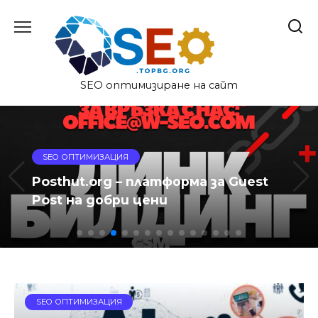
Skip
to
content
SEO оптимизиране на сайт
SEO ОПТИМИЗАЦИЯ
Posthut.org – платформа за Guest
Post на добри цени
SEO ОПТИМИЗАЦИЯ