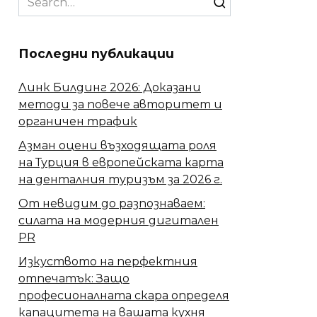
for:
Последни публикации
Линк Билдинг 2026: Доказани
методи за повече авторитет и
органичен трафик
Азман оцени възходящата роля
на Турция в европейската карта
на денталния туризъм за 2026 г.
От невидим до разпознаваем:
силата на модерния дигитален
PR
Изкуството на перфектния
отпечатък: Защо
професионалната скара определя
капацитета на вашата кухня