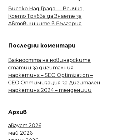
Високо Над Града — Всичко,
Което Трябва да Знаете за
Автовишките в България
Последни коментари
Важността на новинарските
статии за дигиталния
маркетинг – SEO Optimization –
СЕО Оптимизация
за
Дигитален
маркетинг 2024 – тенденции
Архив
август 2026
май 2026