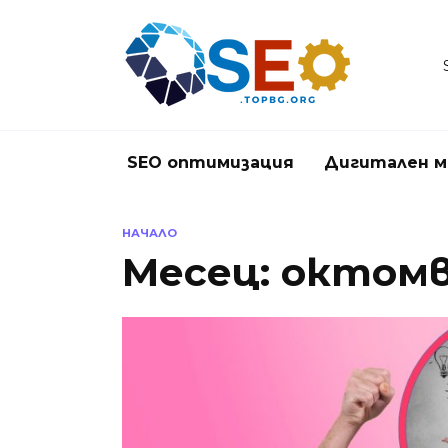
Skip
to
content
SEO оптимизация
Дигитален м
НАЧАЛО
Месец:
октомв