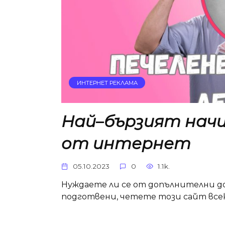
ИНТЕРНЕТ РЕКЛАМА
Най
–
бързият нач
от интернет
05.10.2023
0
1.1k.
Нуждаете ли се от допълнителни д
подготвени, четете този сайт всек