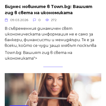
Бизнес новините в
Town.bg
: Вашият
гид в света на икономиката
09.03.2026
0
272
В съвременния динамичен свят
икономическата информация не е само за
банкери, финансисти и мениджъри. Тя е за
всеки, който се чуди защо хлябът поскъпва
Town.bg: Вашият гид в света на
икономиката">