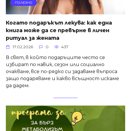
ПОЛЕЗНО
Когато подаръкът лекува: как една
книга може да се превърне в личен
ритуал за жената
17.02.2026
0
437
В свят, в който подаръците често се
избират по навик, сезон или социално
очакване, все по-рядко си задаваме въпроса
защо подаряваме и какво всъщност искаме
да дадем.