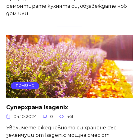
ремонтирате кухнята си, обзавеждате нов
дом или
ПОЛЕЗНО
Суперхрана Isagenix
04.10.2024
0
461
Увеличете ежедневното си хранене със
зеленчуци от Isagenix: мощна смес от