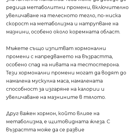
редица метаболитни промени, включително
увеличаване на телесното тегло, по-ниска
скорост на метаболизма и натрупване на
мазнини, особено около коремната област.
Мъжете също изпитват хормонални
промени с напредването на възрастта,
особено спад на нивата на тестостерона.
Тези хормонални промени могат да водят до
намалена мускулна маса, намалената
способност за изгаряне на калории и
увеличаване на мазнините в тялото.
Друг важен хормон, който влияе на
метаболизма, е щитовидната жлеза. С
възрастта може да се развие