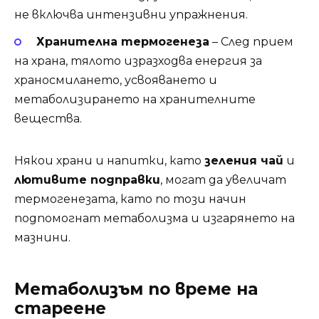
не включва интензивни упражнения.
Хранителна термогенеза
– След прием
на храна, тялото изразходва енергия за
храносмилането, усвояването и
метаболизирането на хранителните
вещества.
Някои храни и напитки, като
зеления чай
и
лютивите подправки
, могат да увеличат
термогенезата, като по този начин
подпомогнат метаболизма и изгарянето на
мазнини.
Метаболизъм по време на
стареене