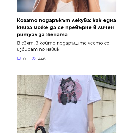
Когато подаръкът лекува: как една
книга може да се превърне в личен
ритуал за жената
В свят, в който подаръците често се
избират по навик
0
446