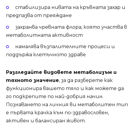
стабилизира нивата на кръвната захар и
предпазва от преяждане
захранва чревната флора, която участва в
метаболитната активност
намалява възпалителните процеси и
поддържа клетъчното здраве
Разгледайте видовете метаболизъм и
тяхното значение
, за да разберете как
функционира вашето тяло и как можете да
го подкрепите по най-добрия начин.
Познаването на личния ви метаболитен тип
е първата крачка към по-здравословен,
активен и балансиран живот.