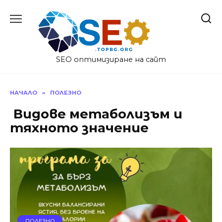
Skip
to
content
SEO оптимизиране на сайт
НАЧАЛО
»
ПОЛЕЗНО
Видове метаболизъм и
тяхното значение
ПОЛЕЗНО