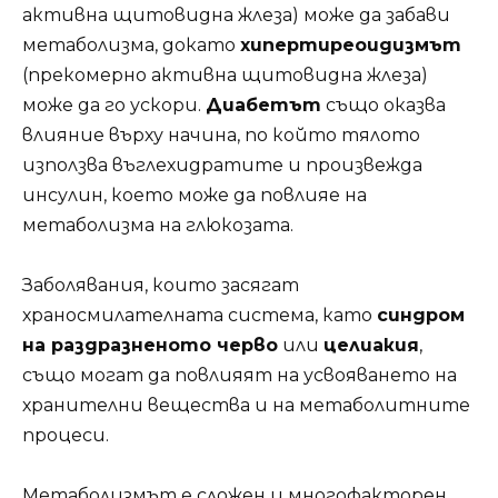
активна щитовидна жлеза) може да забави
метаболизма, докато
хипертиреоидизмът
(прекомерно активна щитовидна жлеза)
може да го ускори.
Диабетът
също оказва
влияние върху начина, по който тялото
използва въглехидратите и произвежда
инсулин, което може да повлияе на
метаболизма на глюкозата.
Заболявания, които засягат
храносмилателната система, като
синдром
на раздразненото черво
или
целиакия
,
също могат да повлияят на усвояването на
хранителни вещества и на метаболитните
процеси.
Метаболизмът е сложен и многофакторен