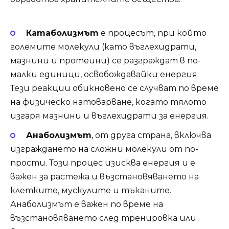
Катаболизмът
е процесът, при който
големите молекули (като въглехидрати,
мазнини и протеини) се разграждат в по-
малки единици, освобождавайки енергия.
Тези реакции обикновено се случват по време
на физическо натоварване, когато тялото
изгаря мазнини и въглехидрати за енергия.
Анаболизмът
, от друга страна, включва
изграждането на сложни молекули от по-
прости. Този процес изисква енергия и е
важен за растежа и възстановяването на
клетките, мускулите и тъканите.
Анаболизмът е важен по време на
възстановяването след тренировка или