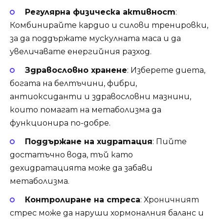
Регулярна физическа активност
:
Комбинирайте кардио и силови тренировки,
за да поддържате мускулната маса и да
увеличавате енергийния разход.
Здравословно хранене
: Изберете диета,
богата на белтъчини, фибри,
антиоксиданти и здравословни мазнини,
които помагат на метаболизма да
функционира по-добре.
Поддържане на хидратация
: Пийте
достатъчно вода, тъй като
дехидратацията може да забави
метаболизма.
Контролиране на стреса
: Хроничният
стрес може да наруши хормоналния баланс и