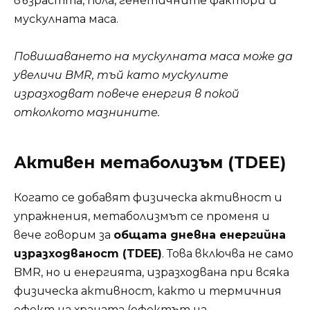
възрастта, пола, генетичните фактори и
мускулната маса.
Повишаването на мускулната маса може да
увеличи BMR, тъй като мускулите
изразходват повече енергия в покой
отколкото мазнините.
Активен метаболизъм (TDEE)
Когато се добавят физическа активност и
упражнения, метаболизмът се променя и
вече говорим за
общата дневна енергийна
изразходваност (TDEE)
. Това включва не само
BMR, но и енергията, изразходвана при всяка
физическа активност, както и термичния
ефект на храната (ефектът на