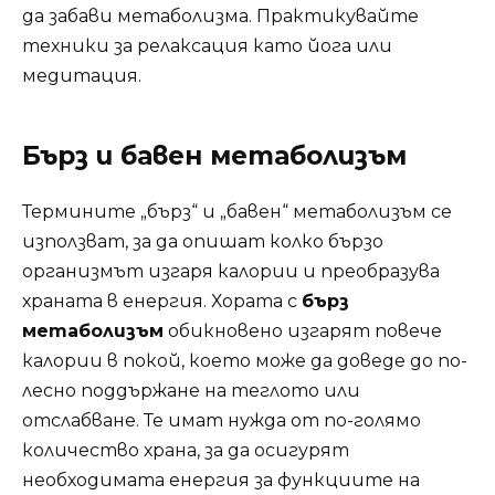
да забави метаболизма. Практикувайте
техники за релаксация като йога или
медитация.
Бърз и бавен метаболизъм
Термините „бърз“ и „бавен“ метаболизъм се
използват, за да опишат колко бързо
организмът изгаря калории и преобразува
храната в енергия. Хората с
бърз
метаболизъм
обикновено изгарят повече
калории в покой, което може да доведе до по-
лесно поддържане на теглото или
отслабване. Те имат нужда от по-голямо
количество храна, за да осигурят
необходимата енергия за функциите на