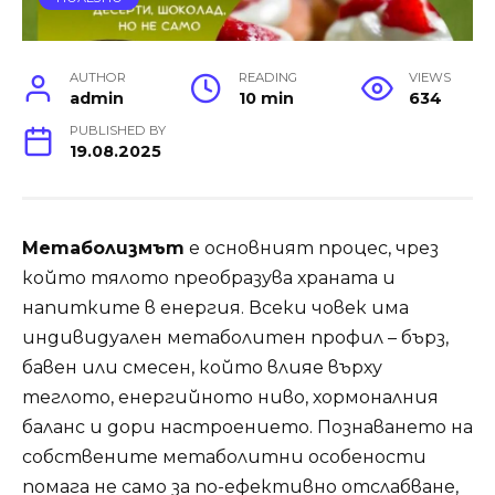
AUTHOR
READING
VIEWS
admin
10 min
634
PUBLISHED BY
19.08.2025
Метаболизмът
е основният процес, чрез
който тялото преобразува храната и
напитките в енергия. Всеки човек има
индивидуален метаболитен профил – бърз,
бавен или смесен, който влияе върху
теглото, енергийното ниво, хормоналния
баланс и дори настроението. Познаването на
собствените метаболитни особености
помага не само за по-ефективно отслабване,