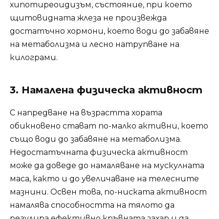
хипотиреоидизъм, състояние, при което
щитовидната жлеза не произвежда
достатъчно хормони, което води до забавяне
на метаболизма и лесно натрупване на
килограми.
3. Намалена физическа активност
С напредване на възрастта хората
обикновено стават по-малко активни, което
също води до забавяне на метаболизма.
Недостатъчната физическа активност
може да доведе до намаляване на мускулната
маса, както и до увеличаване на телесните
мазнини. Освен това, по-ниската активност
намалява способността на тялото да
регулира ефективно кръвната захар и да