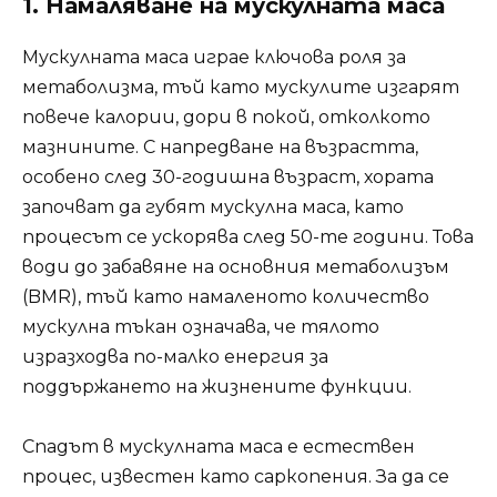
1. Намаляване на мускулната маса
Мускулната маса играе ключова роля за
метаболизма, тъй като мускулите изгарят
повече калории, дори в покой, отколкото
мазнините. С напредване на възрастта,
особено след 30-годишна възраст, хората
започват да губят мускулна маса, като
процесът се ускорява след 50-те години. Това
води до забавяне на основния метаболизъм
(BMR), тъй като намаленото количество
мускулна тъкан означава, че тялото
изразходва по-малко енергия за
поддържането на жизнените функции.
Спадът в мускулната маса е естествен
процес, известен като саркопения. За да се