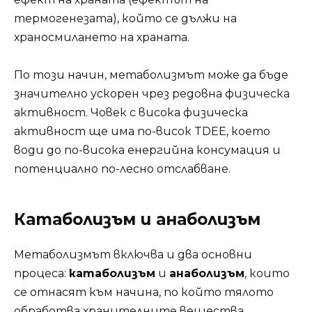
термогенезата), който се дължи на
храносмилането на храната.
По този начин, метаболизмът може да бъде
значително ускорен чрез редовна физическа
активност. Човек с висока физическа
активност ще има по-висок TDEE, което
води до по-висока енергийна консумация и
потенциално по-лесно отслабване.
Катаболизъм и анаболизъм
Метаболизмът включва и два основни
процеса:
катаболизъм
и
анаболизъм
, които
се отнасят към начина, по който тялото
обработва хранителните вещества.