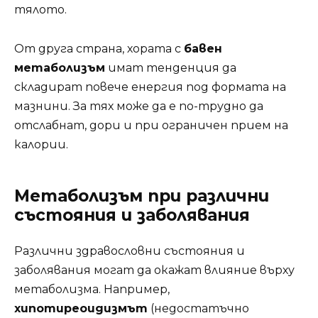
тялото.
От друга страна, хората с
бавен
метаболизъм
имат тенденция да
складират повече енергия под формата на
мазнини. За тях може да е по-трудно да
отслабнат, дори и при ограничен прием на
калории.
Метаболизъм при различни
състояния и заболявания
Различни здравословни състояния и
заболявания могат да окажат влияние върху
метаболизма. Например,
хипотиреоидизмът
(недостатъчно