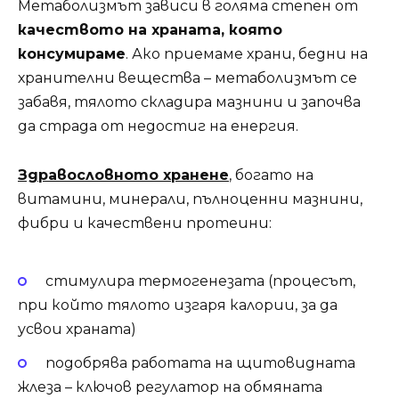
Метаболизмът зависи в голяма степен от
качеството на храната, която
консумираме
. Ако приемаме храни, бедни на
хранителни вещества – метаболизмът се
забавя, тялото складира мазнини и започва
да страда от недостиг на енергия.
Здравословното хранене
, богато на
витамини, минерали, пълноценни мазнини,
фибри и качествени протеини:
стимулира термогенезата (процесът,
при който тялото изгаря калории, за да
усвои храната)
подобрява работата на щитовидната
жлеза – ключов регулатор на обмяната