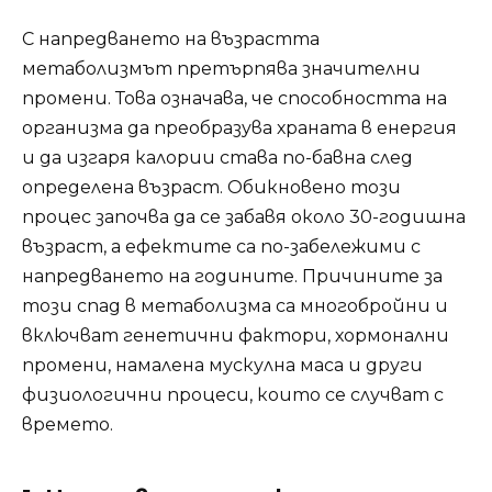
С напредването на възрастта
метаболизмът претърпява значителни
промени. Това означава, че способността на
организма да преобразува храната в енергия
и да изгаря калории става по-бавна след
определена възраст. Обикновено този
процес започва да се забавя около 30-годишна
възраст, а ефектите са по-забележими с
напредването на годините. Причините за
този спад в метаболизма са многобройни и
включват генетични фактори, хормонални
промени, намалена мускулна маса и други
физиологични процеси, които се случват с
времето.