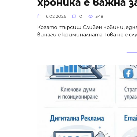
хроника е важна з
16.02.2026
0
348
Когато търсиш Сливен новини, едн
винаги е криминалната. Това не е с