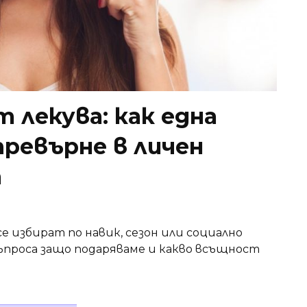
 лекува: как една
превърне в личен
а
е избират по навик, сезон или социално
 въпроса защо подаряваме и какво всъщност