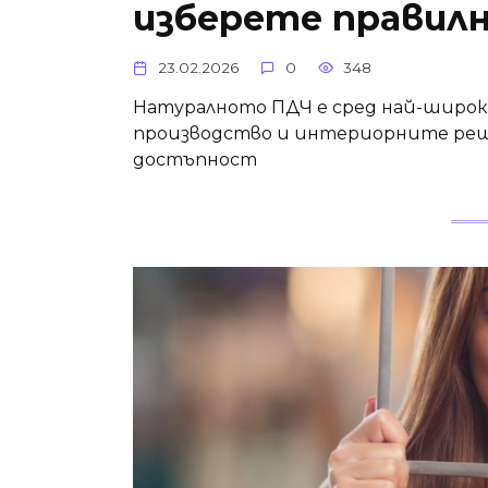
изберете правил
23.02.2026
0
348
Натуралното ПДЧ е сред най-широк
производство и интериорните реше
достъпност