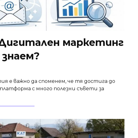
 Дигитален маркетинг
а знаем?
я е важно да споменем, че тя достига до
– платформа с много полезни съвети за