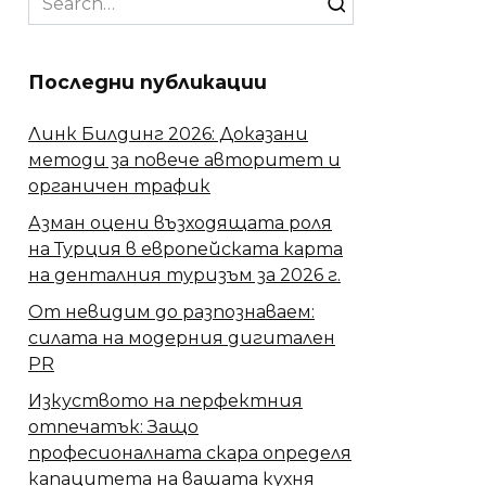
for:
Последни публикации
Линк Билдинг 2026: Доказани
методи за повече авторитет и
органичен трафик
Азман оцени възходящата роля
на Турция в европейската карта
на денталния туризъм за 2026 г.
От невидим до разпознаваем:
силата на модерния дигитален
PR
Изкуството на перфектния
отпечатък: Защо
професионалната скара определя
капацитета на вашата кухня