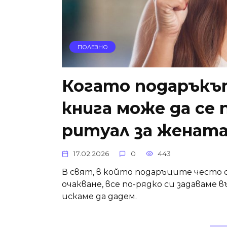
ПОЛЕЗНО
Когато подаръкът
книга може да се 
ритуал за женат
17.02.2026
0
443
В свят, в който подаръците често с
очакване, все по-рядко си задаваме
искаме да дадем.