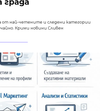
а града
а от най-четените и следени категории
лучайно. Крими новини Сливен