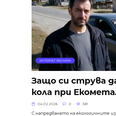
ИНТЕРНЕТ РЕКЛАМА
Защо си струва д
кола при Екомета
04.02.2026
0
381
С напредването на екологичните из