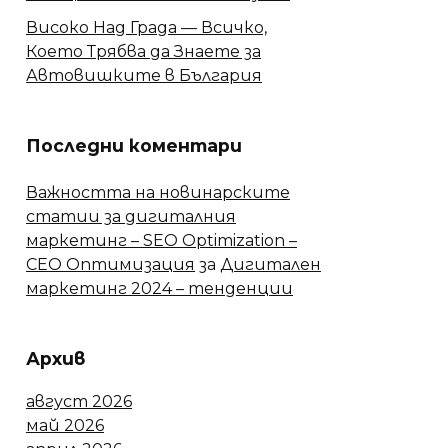
Високо Над Града — Всичко,
Което Трябва да Знаете за
Автовишките в България
Последни коментари
Важността на новинарските
статии за дигиталния
маркетинг – SEO Optimization –
СЕО Оптимизация
за
Дигитален
маркетинг 2024 – тенденции
Архив
август 2026
май 2026