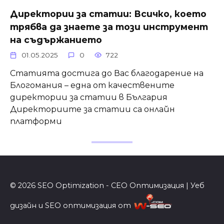
Директории за статии: Всичко, което
трябва да знаете за този инструмент
на съдържанието
01.05.2025
0
722
Статията достига до Вас благодарение на
Блогомания – една от качествените
директории за статии в България
Директориите за статии са онлайн
платформи
© 2026 SEO Optimization - СЕО Оптимизация | Уеб
дизайн и SEO оптимизация от