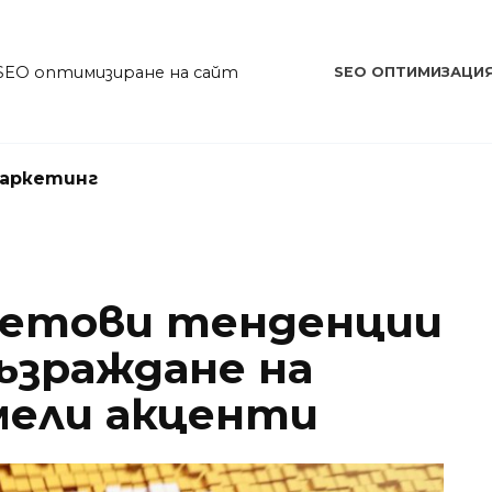
SEO оптимизиране на сайт
SEO ОПТИМИЗАЦИ
аркетинг
етови тенденции
Възраждане на
мели акценти