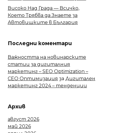
Високо Над Града — Всичко,
Което Трябва да Знаете за
Автовишките в България
Последни коментари
Важността на новинарските
статии за дигиталния
маркетинг – SEO Optimization –
СЕО Оптимизация
за
Дигитален
маркетинг 2024 – тенденции
Архив
август 2026
май 2026