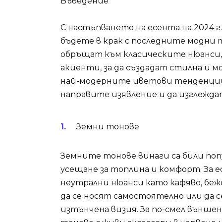
Въведение
С настъпването на есента на 2024 г.
бъдете в крак с последните модни 
обръщат към класическите нюанси,
акценти, за да създадат стилна и м
най-модерните цветови тенденции 
направите изявление и да изглежда
Земни тонове
Земните тонове винаги са били поп
усещане за топлина и комфорт. За 
неутрални нюанси като кафяво, бежо
да се носят самостоятелно или да с
изтънчена визия. За по-смел външен