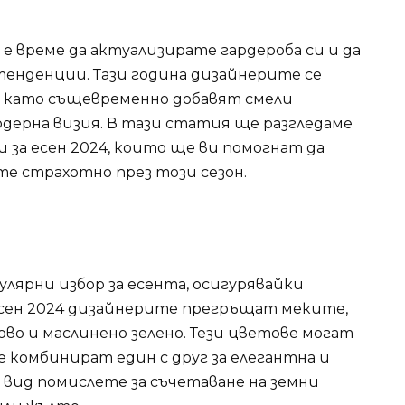
 е време да актуализирате гардероба си и да
тенденции. Тази година дизайнерите се
 като същевременно добавят смели
одерна визия. В тази статия ще разгледаме
за есен 2024, които ще ви помогнат да
те страхотно през този сезон.
улярни избор за есента, осигурявайки
есен 2024 дизайнерите прегръщат меките,
во и маслинено зелено. Тези цветове могат
е комбинират един с друг за елегантна и
 вид помислете за съчетаване на земни