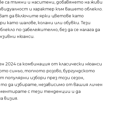
е са тъмни и наситени, добавянето на живи
видуалност и характер към вашето облекло.
чват да включите ярки цветове като
ри като шалове, колани или обувки. Тези
лекло по-забележително, без да се налага да
нзивни нюанси.
н 2024 са комбинация от класически нюанси
ото синьо, топлото розово, бургундското
 популярни избори през този сезон,
ито да избирате, независимо от вашия личен
риментирате с тези тенденции и да
а визия.