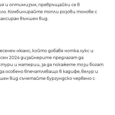
гия и оптимизъм, превръщайки се в
кло. Комбинирайте топли розови тонове с
лансиран външен вид.
есенен нюанс, който добавя нотка лукс и
есен 2024 дизайнерите предлагат да
тури и материи, за да покажете този богат
а особено впечатляващо в кадифе, велур и
ншен вид съчетайте бургундско червено с