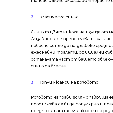
тонове с живи аксесоари в червено 
Класическо синьо
Синият цвят никога не излиза от мо
Дизайнерите препоръчват класическ
небесно синьо до по-дълбоко среднощ
ежедневни тоалети, официални съб
останалата част от вашето облекло
синьо да блесне.
Топли нюанси на розовото
Розовото направи голямо завръщане 
продължава да бъде популярно и пре
предпочитат топли нюанси на розов