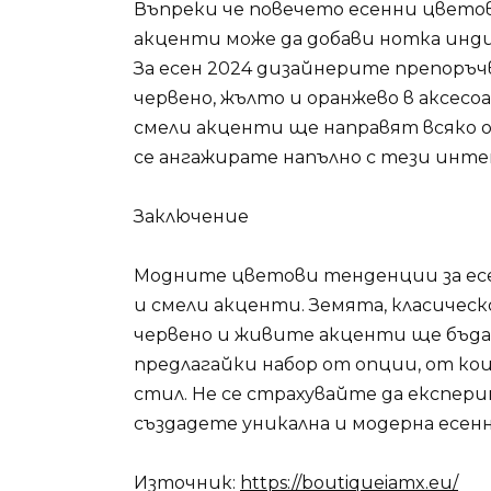
Въпреки че повечето есенни цветов
акценти може да добави нотка инди
За есен 2024 дизайнерите препоръ
червено, жълто и оранжево в аксесоа
смели акценти ще направят всяко об
се ангажирате напълно с тези инте
Заключение
Модните цветови тенденции за есе
и смели акценти. Земята, класическ
червено и живите акценти ще бъдат
предлагайки набор от опции, от ко
стил. Не се страхувайте да експе
създадете уникална и модерна есенн
Източник:
https://boutiqueiamx.eu/