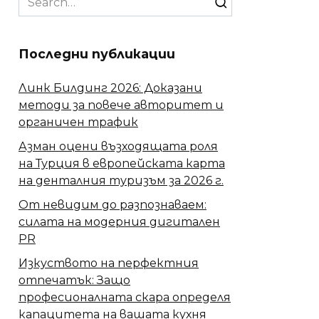
for:
Последни публикации
Линк Билдинг 2026: Доказани
методи за повече авторитет и
органичен трафик
Азман оцени възходящата роля
на Турция в европейската карта
на денталния туризъм за 2026 г.
От невидим до разпознаваем:
силата на модерния дигитален
PR
Изкуството на перфектния
отпечатък: Защо
професионалната скара определя
капацитета на вашата кухня