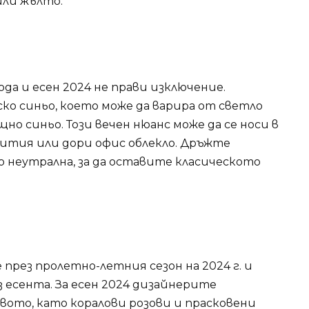
или жълто.
да и есен 2024 не прави изключение.
о синьо, което може да варира от светло
но синьо. Този вечен нюанс може да се носи в
ития или дори офис облекло. Дръжте
 неутрална, за да оставите класическото
през пролетно-летния сезон на 2024 г. и
з есента. За есен 2024 дизайнерите
ото, като коралови розови и прасковени