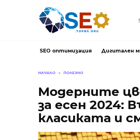
Skip
to
content
SEO оптимизация
Дигитален м
НАЧАЛО
»
ПОЛЕЗНО
Модерните цв
за есен 2024: 
класиката и с