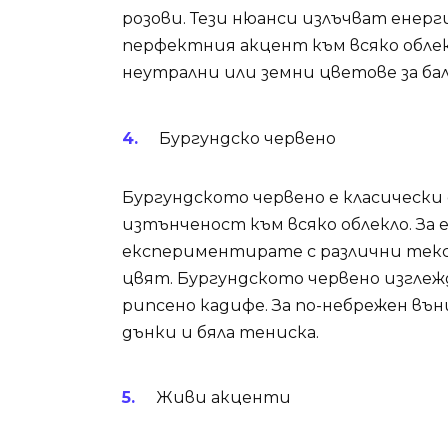
розови. Тези нюанси излъчват енер
перфектния акцент към всяко обле
неутрални или земни цветове за ба
Бургундско червено
Бургундското червено е класически 
изтънченост към всяко облекло. За 
експериментирате с различни текс
цвят. Бургундското червено изглежд
рипсено кадифе. За по-небрежен въ
дънки и бяла тениска.
Живи акценти