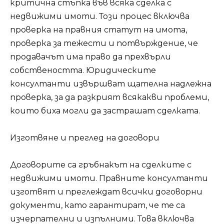
критична стъпка във всяка сделка с
недвижими имоти. Този процес включва
проверка на правния статут на имота,
проверка за тежести и потвърждение, че
продавачът има право да прехвърли
собствеността. Юридическите
консултанти извършват щателна надлежна
проверка, за да разкрият всякакви проблеми,
които биха могли да застрашат сделката.
Изготвяне и преглед на договори
Договорите са гръбнакът на сделките с
недвижими имоти. Правните консултанти
изготвят и преглеждат всички договорни
документи, като гарантират, че те са
изчерпателни и изпълними. Това включва