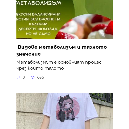
Видове метаболизъм и тяхното
значение
Метаболизмът е основният процес,
чрез който тялото
0
635