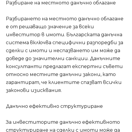
Разбиране на местното данъчно облагане
Разбирането на местното данъчно облагане
е от решаващо значение за всеки
инвеститор в имоти. Българската данъчна
система включва специфични разпоредби за
сделки с имоти и неспазването им може да
доведе до значителни санкции. Данъчните
консултанти предлагат експертни съвети
относно местните данъчни закони, като
гарантират, че клиентите спазват всички
законови изисквания.
Данъчно ефективно структуриране
За инвеститорите данъчно ефективното
структуриране на сделки с имоти може да