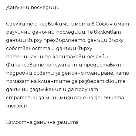
Данъчни последици
Сделките с недвижими имоти в София имат
различни данъчни последици. Те включват
данъци върху прехвърлянето, данъци върху
собствеността и данъци върху
потенциалните капиталови печалби.
Финансовите консултанти предоставят
подробни съвети за данъчно планиране, като
помагат на клиентите да разберат своите
данъчни задължения и да проучат
стратегии за минимизиране на данъчната
тежест.
Цялостна данъчна защита