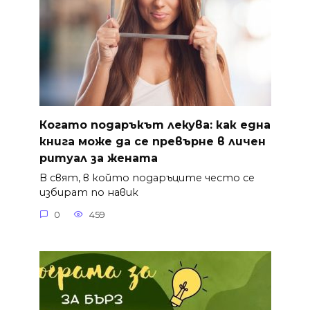
Когато подаръкът лекува: как една
книга може да се превърне в личен
ритуал за жената
В свят, в който подаръците често се
избират по навик
0
459