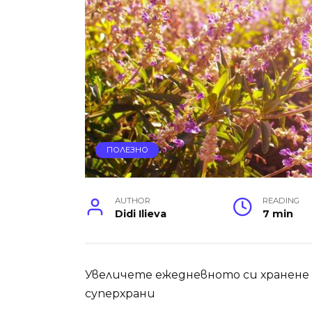
ПОЛЕЗНО
AUTHOR
READING
Didi Ilieva
7 min
Увеличете ежедневното си хранене с
суперхрани