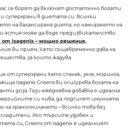
нас се борят да включат достатъчно богати
и суперхрани в диетата си. Всички
то на балансирана диета, но намирането на
ни ястия може да бъде предизвикателство.
 от Isagenix – мощно решение
,
ния ви прием, като същевременно дава на
щества, за които жадува.
е от суперхрани като спанак, зеле, моринга,
ъжица Isagenix Greens ви осигурява богата на
ти доза. Тази ежедневна добавка е идеална
нергийните си нива, да подсилят имунната
о на храносмилането – всичко това без
дсладители. Ако търсите удобен и
ата си, Greens от Isagenix е идеалният