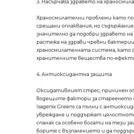
3. Насърчава здравето на храносмил
Храносмилателни проблеми като поду
срещани оплаквания, но съдържание
значително да подобри здравето на ч
растежа на здрави чревни бактерии
храносмилателната система, като г
хранителните вещества по-ефекти
4. Антиоксидантна защита
Оксидативният стрес, причинен от
водещите фактори за стареенето и
Isagenix Greens са пълни с антиок
увреждане и поддържат цялостното
спанак са особено богати на тези з
борите с възпалението и да поддър