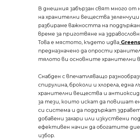
В днешния забързан свят много от 
на хранителни вещества зеленчуци 
разбираме важността на поддържане
време за приготвяне на здравослов
Това е мястото, където идва
Greens
предназначено да опрости хранител
тялото ви основните хранителни ве
Снабден с впечатляващо разнообрази
спирулина, броколи и хлорела, една л
хранителни вещества и антиоксидан
за тези, които искат да повишат е
си система и да поддържат здравет
добавени захари или изкуствени по
ефективен начин да обогатите диет
избор.