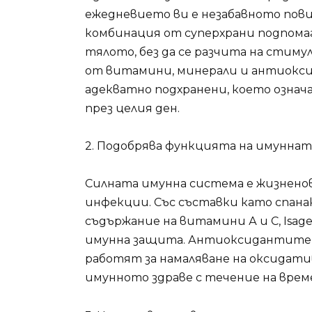
ежедневието ви е незабавното пов
комбинация от суперхрани подпома
тялото, без да се разчита на стим
от витамини, минерали и антиокси
адекватно подхранени, което озна
през целия ден.
2. Подобрява функцията на имунна
Силната имунна система е жизнено
инфекции. Със съставки като спанак,
съдържание на витамини А и С, Isage
имунна защита. Антиоксидантите,
работят за намаляване на оксидат
имунното здраве с течение на врем