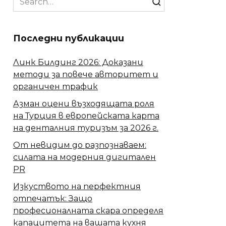
for:
Последни публикации
Линк Билдинг 2026: Доказани
методи за повече авторитет и
органичен трафик
Азман оцени възходящата роля
на Турция в европейската карта
на денталния туризъм за 2026 г.
От невидим до разпознаваем:
силата на модерния дигитален
PR
Изкуството на перфектния
отпечатък: Защо
професионалната скара определя
капацитета на вашата кухня