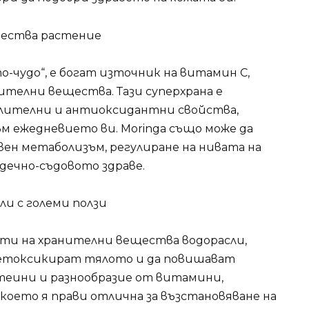
щества растение
-чудо“, е богат източник на витамин С,
ителни вещества. Тази суперхрана е
лителни и антиоксидантни свойства,
м ежедневието ви. Moringa също може да
вен метаболизъм, регулиране на нивата на
рдечно-съдовото здраве.
ли с големи ползи
гати на хранителни вещества водорасли,
детоксикират тялото и да повишават
отеини и разнообразие от витамини,
което я прави отлична за възстановяване на