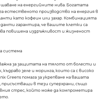
ишаване на енергийните нива. Богатата
га естественото производство на енергия в
уланти като кофеин или захар. Комбинацията
данти гарантира, че вашите клетки са
чава повишена издръжливост и жизненост
та система
важна за защитата на тялото от болести и
 къдраво зеле и моринга, които са с високо
nix Greens помага за укрепване на вашата
 присъстващи в тези суперхрани, също
ивния стрес, който може да компрометира
ето.