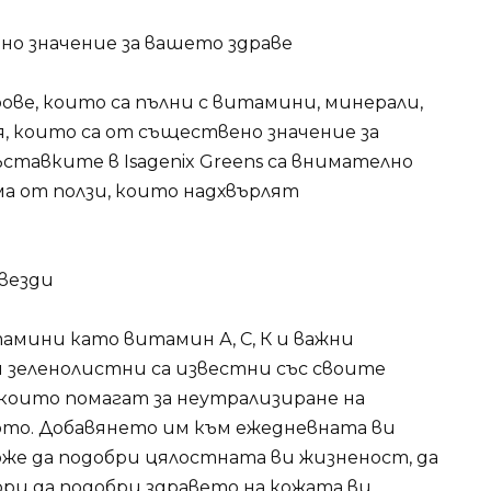
но значение за вашето здраве
ве, които са пълни с витамини, минерали,
, които са от съществено значение за
ставките в Isagenix Greens са внимателно
ма от ползи, които надхвърлят
звезди
тамини като витамин А, С, К и важни
и зеленолистни са известни със своите
оито помагат за неутрализиране на
ото. Добавянето им към ежедневната ви
може да подобри цялостната ви жизненост, да
ри да подобри здравето на кожата ви.