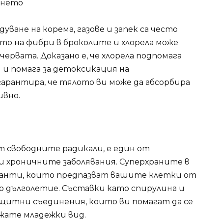
ането
ване на корема, газове и запек са често
то на фибри в броколите и хлорела може
ервата. Доказано е, че хлорела подпомага
 и помага за детоксикация на
арантира, че тялото ви може да абсорбира
вно.
 свободните радикали, е един от
 хроничните заболявания. Суперхраните в
сиданти, които предпазват вашите клетки от
 дълголетие. Съставки като спирулина и
ащитни съединения, които ви помагат да се
жате младежки вид.