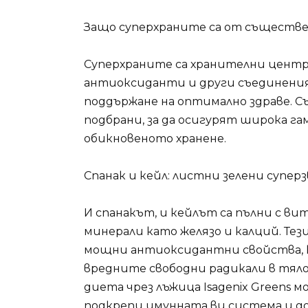
Защо суперхраните са от съществе
Суперхраните са хранителни центро
антиоксиданти и други съединения
поддържане на оптимално здраве. Съ
подбрани, за да осигурят широка га
обикновеното хранене.
Спанак и кейл: листни зелени супер
И спанакът, и кейлът са пълни с ви
минерали като желязо и калций. Тез
мощни антиоксидантни свойства, к
вредните свободни радикали в тял
диета чрез лъжица Isagenix Greens 
подкрепи имунната ви система и до