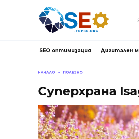
Skip
to
content
SEO оптимизация
Дигитален м
НАЧАЛО
»
ПОЛЕЗНО
Суперхрана Isa