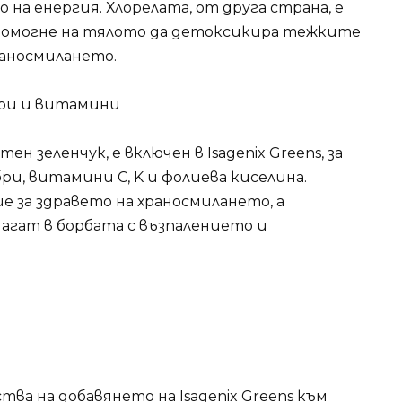
на енергия. Хлорелата, от друга страна, е
 помогне на тялото да детоксикира тежките
раносмилането.
бри и витамини
н зеленчук, е включен в Isagenix Greens, за
ри, витамини C, K и фолиева киселина.
 за здравето на храносмилането, а
гат в борбата с възпалението и
ва на добавянето на Isagenix Greens към