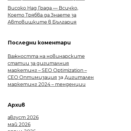
Високо Над Града — Всичко,
Което Трябва да Знаете за
Автовишките в България
Последни коментари
Важността на новинарските
статии за дигиталния
маркетинг – SEO Optimization –
СЕО Оптимизация
за
Дигитален
маркетинг 2024 – тенденции
Архив
август 2026
май 2026