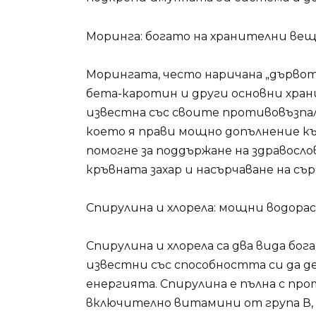
Моринга: богато на хранителни ве
Морингата, често наричана „дървото
бета-каротин и други основни хран
известна със своите противовъзпа
което я прави мощно допълнение къ
помогне за поддържане на здравосло
кръвната захар и насърчаване на съ
Спирулина и хлорела: мощни водорас
Спирулина и хлорела са два вида бо
известни със способността си да 
енергията. Спирулина е пълна с пр
включително витамини от група В, 