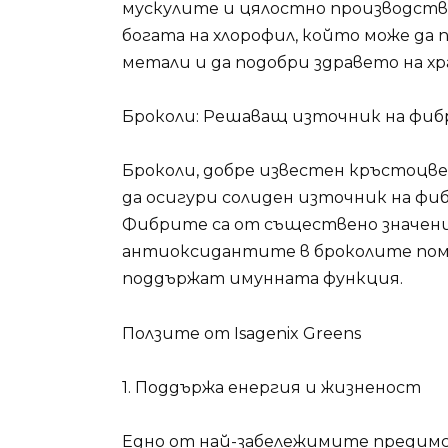
мускулите и цялостно производство 
богата на хлорофил, който може да
метали и да подобри здравето на х
Броколи: Решаващ източник на фи
Броколи, добре известен кръстоцвете
да осигури солиден източник на фиб
Фибрите са от съществено значение
антиоксидантите в броколите пома
поддържат имунната функция.
Ползите от Isagenix Greens
1. Поддържа енергия и жизненост
Едно от най-забележимите предимст