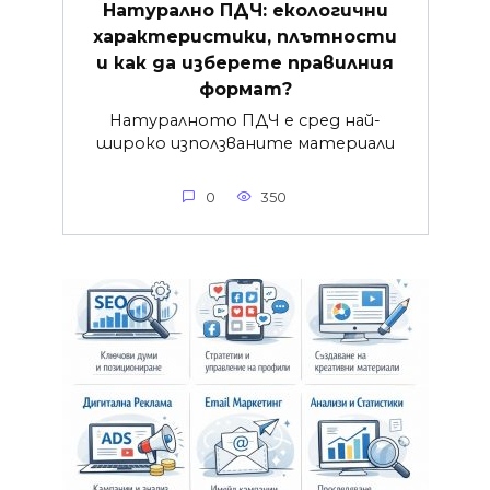
Натурално ПДЧ: екологични
характеристики, плътности
и как да изберете правилния
формат?
Натуралното ПДЧ е сред най-
широко използваните материали
0
350