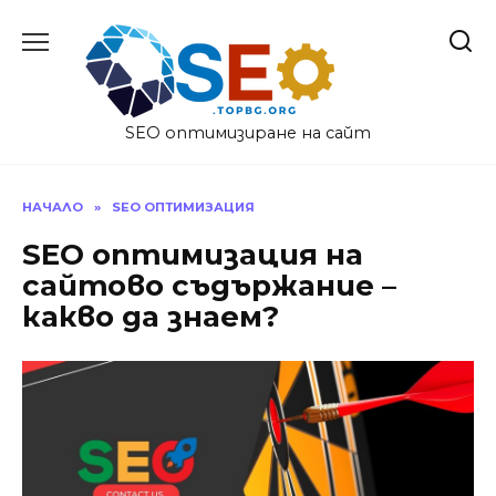
Skip
to
content
SEO оптимизиране на сайт
НАЧАЛО
»
SEO ОПТИМИЗАЦИЯ
SEO оптимизация на
сайтово съдържание –
какво да знаем?