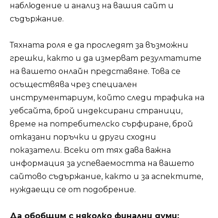
наблюдение и анализ на вашия сайт и
съдържание.
Тяхната роля е да проследят за възможни
грешки, както и да измерват резултатите
на вашето онлайн представяне. Това се
осъществява чрез специален
инструментариум, който следи трафика на
уебсайта, брой индексирани страници,
време на потребителско сърфиране, брой
отказани поръчки и други сходни
показатели. Всеки от тях дава важна
информация за успеваемостта на вашето
сайтово съдържание, както и за аспектите,
нуждаещи се от подобрение.
Да обобщим с няколко финални думи: