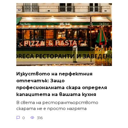
Изкуството на перфектния
отпечатък: Защо
професионалната скара определя
капацитета на вашата кухня
В света на ресторантьорството
скарата не е просто нагрята
0
316