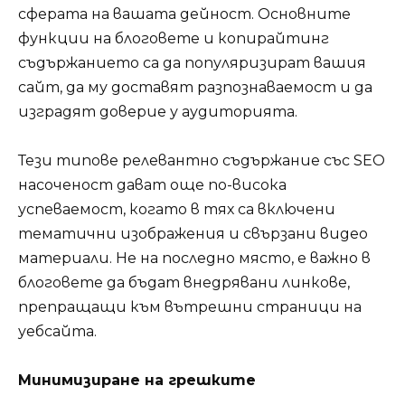
сферата на вашата дейност. Основните
функции на блоговете и копирайтинг
съдържанието са да популяризират вашия
сайт, да му доставят разпознаваемост и да
изградят доверие у аудиторията.
Тези типове релевантно съдържание със SEO
насоченост дават още по-висока
успеваемост, когато в тях са включени
тематични изображения и свързани видео
материали. Не на последно място, е важно в
блоговете да бъдат внедрявани линкове,
препращащи към вътрешни страници на
уебсайта.
Минимизиране на грешките