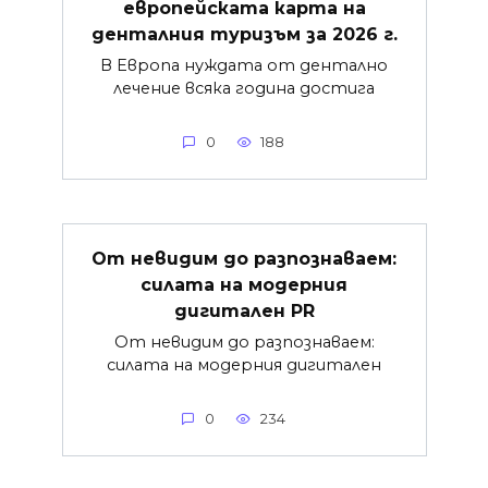
европейската карта на
денталния туризъм за 2026 г.
В Европа нуждата от дентално
лечение всяка година достига
0
188
От невидим до разпознаваем:
силата на модерния
дигитален PR
От невидим до разпознаваем:
силата на модерния дигитален
0
234