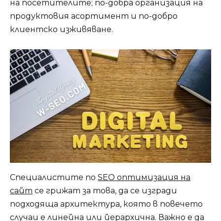
на посетителите; по-добра организация на
продуктовия асортимент и по-добро
клиентско изживяване.
Специалистите по
SEO оптимизация на
сайт
се грижат за това, да се изгради
подходяща архитектура, която в повечето
случаи е линейна или йерархична. Важно е да