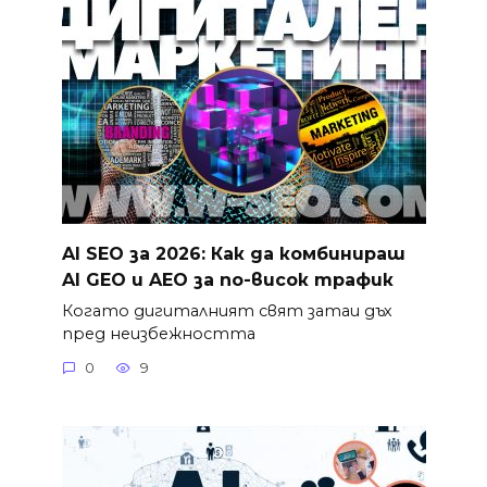
AI SEO за 2026: Как да комбинираш
AI GEO и AEO за по-висок трафик
Когато дигиталният свят затаи дъх
пред неизбежността
0
9