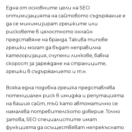
Една от основните цели на SEO
оптимизацията на сайтовото съдържание е
да се минимизират грешките или
рисковете в цялостното онлайн
представяне на бранда. Такива типове
грешки могат да бъдат неправилна
категоризация, счупени линкове, бавна
скорост за зареждане на страниците,
грешки в съдържанието и т.н.
Всяка една подобна грешка представлява
потенциален риск в имиджа и репутацията
на вашия сайт, тъй като автоматично се
намалява потребителското доверие. Точно
затова, SEO специалистите имат
функцията да осъществяват непрекъснато