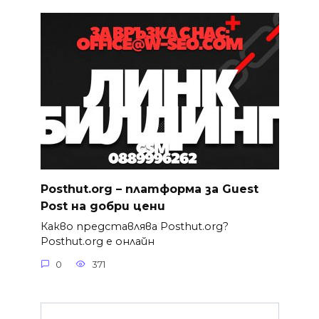
Posthut.org – платформа за Guest
Post на добри цени
Какво представлява Posthut.org?
Posthut.org е онлайн
0
371