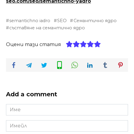
seo.com/seo/semantichno-yadro
semantichno iadro
SEO
Семантично ядро
съставяне на семантично ядро
Оцени тази статия
Add a comment
Име
*
Имейл
*