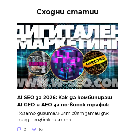
Сходни статии
AI SEO за 2026: Как да комбинираш
AI GEO и AEO за по-висок трафик
Когато дигиталният свят затаи дъх
пред неизбежността
0
16