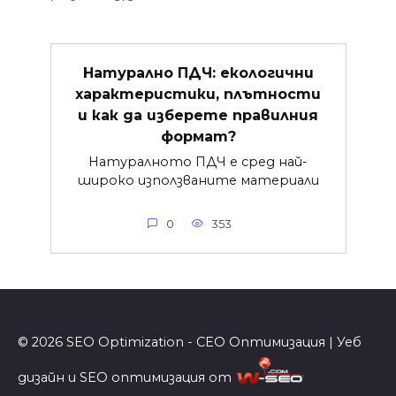
Натурално ПДЧ: екологични
характеристики, плътности
и как да изберете правилния
формат?
Натуралното ПДЧ е сред най-
широко използваните материали
0
353
© 2026 SEO Optimization - СЕО Оптимизация | Уеб
дизайн и SEO оптимизация от