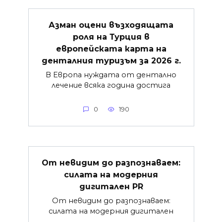
Азман оцени възходящата
роля на Турция в
европейската карта на
денталния туризъм за 2026 г.
В Европа нуждата от дентално
лечение всяка година достига
0
190
От невидим до разпознаваем:
силата на модерния
дигитален PR
От невидим до разпознаваем:
силата на модерния дигитален