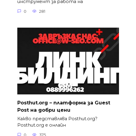
инструмент за работа на
0
281
Posthut.org – платформа за Guest
Post на добри цени
Какво представлява Posthut.org?
Posthut.org е онлайн
0
375