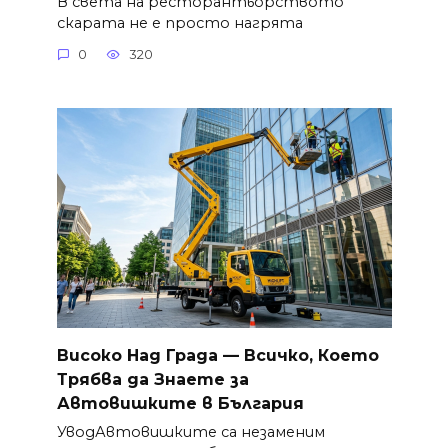
В света на ресторантьорството
скарата не е просто нагрята
0
320
Високо Над Града — Всичко, Което
Трябва да Знаете за
Автовишките в България
УводАвтовишките са незаменим