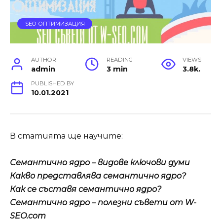
SEO ОПТИМИЗАЦИЯ
AUTHOR
READING
VIEWS
admin
3 min
3.8k.
PUBLISHED BY
10.01.2021
В статията ще научите:
Семантично ядро – видове ключови думи
Какво представлява семантично ядро?
Как се съставя семантично ядро?
Семантично ядро – полезни съвети от W-
SEO.com