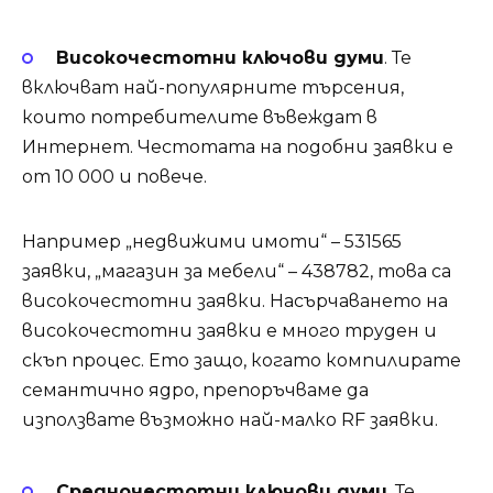
Високочестотни ключови думи
. Те
включват най-популярните търсения,
които потребителите въвеждат в
Интернет. Честотата на подобни заявки е
от 10 000 и повече.
Например „недвижими имоти“ – 531565
заявки, „магазин за мебели“ – 438782, това са
високочестотни заявки. Насърчаването на
високочестотни заявки е много труден и
скъп процес. Ето защо, когато компилирате
семантично ядро, препоръчваме да
използвате възможно най-малко RF заявки.
Средночестотни ключови думи
. Те