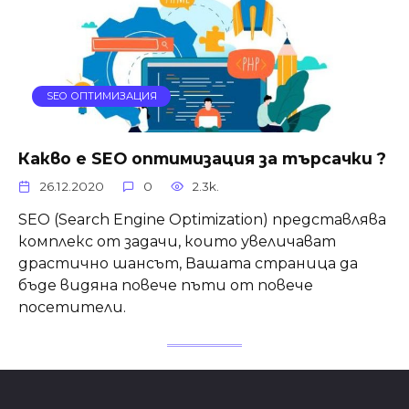
SEO ОПТИМИЗАЦИЯ
Какво е SEO оптимизация за търсачки ?
26.12.2020
0
2.3k.
SEО (Search Engine Optimization) представлява
комплекс от задачи, които увеличават
драстично шансът, Вашата страница да
бъде видяна повече пъти от повече
посетители.