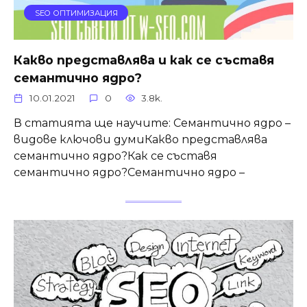
SEO ОПТИМИЗАЦИЯ
Какво представлява и как се съставя
семантично ядро?
10.01.2021
0
3.8k.
В статията ще научите: Семантично ядро –
видове ключови думиКакво представлява
семантично ядро?Как се съставя
семантично ядро?Семантично ядро –