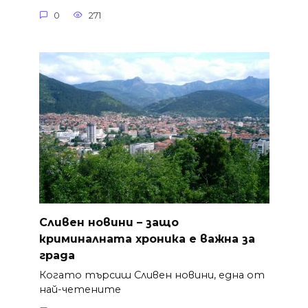
0
271
Сливен новини – защо
криминалната хроника е важна за
града
Когато търсиш Сливен новини, една от
най-четените