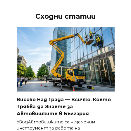
Сходни статии
Високо Над Града — Всичко, Което
Трябва да Знаете за
Автовишките в България
УводАвтовишките са незаменим
инструмент за работа на