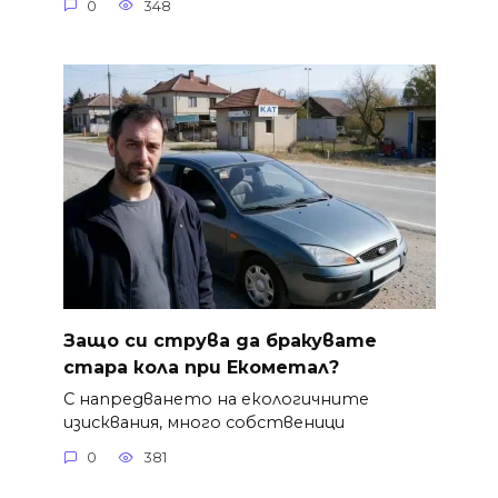
0
348
Защо си струва да бракувате
стара кола при Екометал?
С напредването на екологичните
изисквания, много собственици
0
381