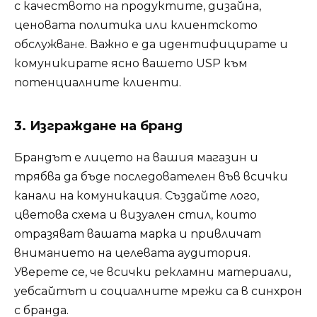
с качеството на продуктите, дизайна,
ценовата политика или клиентското
обслужване. Важно е да идентифицирате и
комуникирате ясно вашето USP към
потенциалните клиенти.
3. Изграждане на бранд
Брандът е лицето на вашия магазин и
трябва да бъде последователен във всички
канали на комуникация. Създайте лого,
цветова схема и визуален стил, които
отразяват вашата марка и привличат
вниманието на целевата аудитория.
Уверете се, че всички рекламни материали,
уебсайтът и социалните мрежи са в синхрон
с бранда.