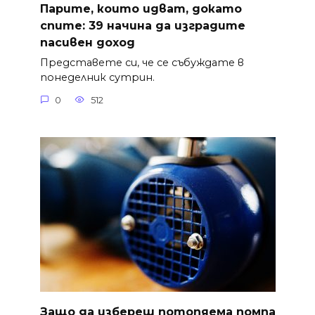
Парите, които идват, докато
спите: 39 начина да изградите
пасивен доход
Представете си, че се събуждате в
понеделник сутрин.
0
512
Защо да избереш потопяема помпа