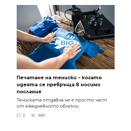
Печатане на тениски – когато
идеята се превръща в носимо
послание
Тениската отдавна не е просто част
от ежедневното облекло.
0
389