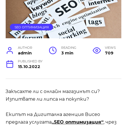
SEO ОПТИМИЗАЦИЯ
AUTHOR
READING
VIEWS
admin
3 min
709
PUBLISHED BY
15.10.2022
Закъсахте ли с онлайн магазинът си?
Изпитвате ли липса на покупки?
Екипът на Дигитална агенция Висео
предлага услугата
„SEO оптимизация“
, чрез