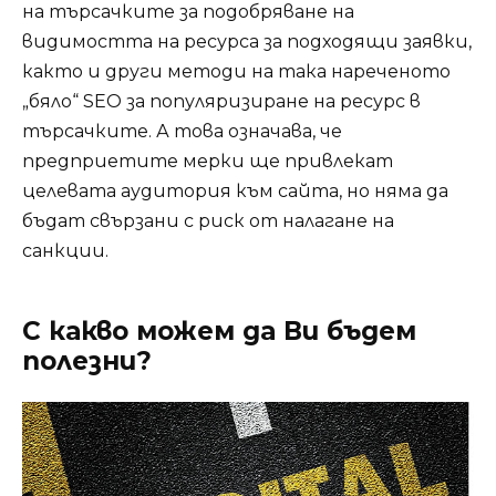
на търсачките за подобряване на
видимостта на ресурса за подходящи заявки,
както и други методи на така нареченото
„бяло“ SEO за популяризиране на ресурс в
търсачките. А това означава, че
предприетите мерки ще привлекат
целевата аудитория към сайта, но няма да
бъдат свързани с риск от налагане на
санкции.
С какво можем да Ви бъдем
полезни?