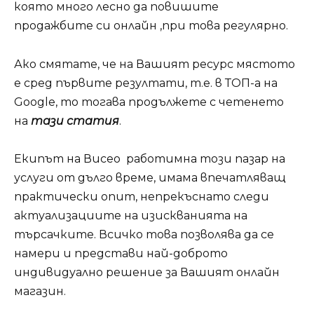
която много лесно да повишите
продажбите си онлайн ,при това регулярно.
Ако смятате, че на Вашият ресурс мястото
е сред първите резултати, т.е. в ТОП-а на
Google, то тогава продължете с четенето
на
тази статия
.
Екипът на Висео работимна този пазар на
услуги от дълго време, имама впечатляващ
практически опит, непрекъснато следи
актуализациите на изискванията на
търсачките. Всичко това позволява да се
намери и представи най-доброто
индивидуално решение за Вашият онлайн
магазин.