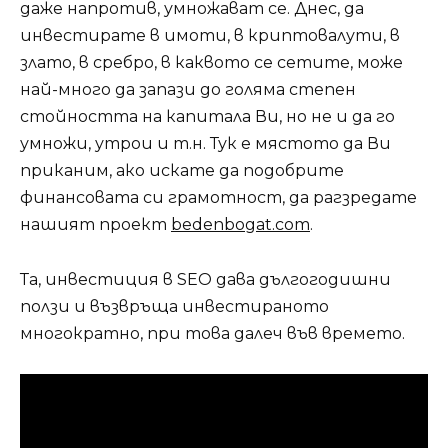
даже напротив, умножават се. Днес, да
инвестирате в имоти, в криптовалути, в
злато, в сребро, в каквото се сетите, може
най-много да запази до голяма степен
стойността на капитала Ви, но не и да го
умножи, утрои и т.н. Тук е мястото да Ви
приканим, ако искате да подобрите
финансовата си грамотност, да рагзредате
нашият проект
bedenbogat.com
.
Та, инвестиция в SEO дава дългогодишни
ползи и възвръща инвестираното
многократно, при това далеч във времето.