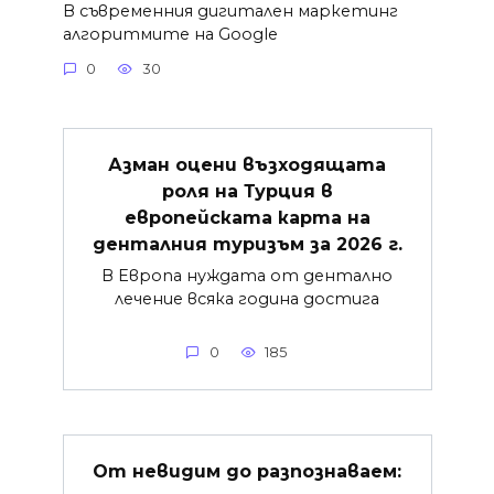
В съвременния дигитален маркетинг
алгоритмите на Google
0
30
Азман оцени възходящата
роля на Турция в
европейската карта на
денталния туризъм за 2026 г.
В Европа нуждата от дентално
лечение всяка година достига
0
185
От невидим до разпознаваем: