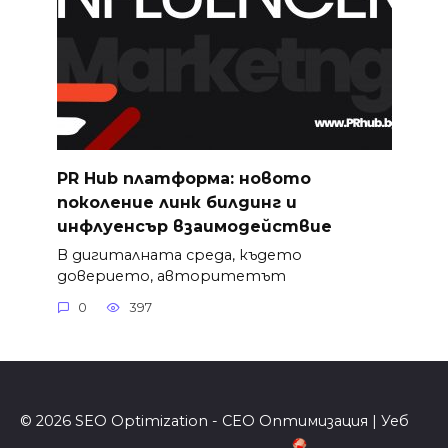
PR Hub платформа: новото
поколение линк билдинг и
инфлуенсър взаимодействие
В дигиталната среда, където
доверието, авторитетът
0
397
© 2026 SEO Optimization - СЕО Оптимизация | Уеб