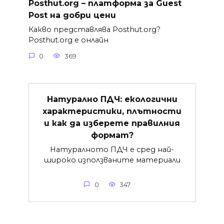
Posthut.org – платформа за Guest
Post на добри цени
Какво представлява Posthut.org?
Posthut.org е онлайн
0
369
Натурално ПДЧ: екологични
характеристики, плътности
и как да изберете правилния
формат?
Натуралното ПДЧ е сред най-
широко използваните материали
0
347