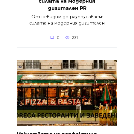
силата на модерния
дигитален PR
От невидим до разпознаваем:
силата на модерния дигитален
0
231
Изкуството на перфектния